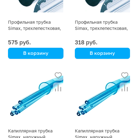
Профильная трубка
Профильная трубка
Simax, трехлепестковая,
Simax, трехлепестковая,
диаметр наружн. 19 мм,
диаметр наружн. 15 мм,
внутр. 9,5 мм
внутр. 7 мм
575 руб.
318 руб.
В корзину
В корзину
Simax
Simax
Капиллярная трубка
Капиллярная трубка
Simax, наружный
Simax, наружный