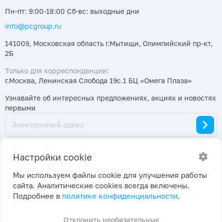
Пн-пт: 9:00-18:00 Сб-вс: выходные дни
info@pcgroup.ru
141009, Московская область г.Мытищи, Олимпийский пр-кт,
2Б
Только для корреспонденции:
г.Москва, Ленинская Слобода 19с.1 БЦ «Омега Плаза»
Узнавайте об интересных предложениях, акциях и новостях
первыми
Настройки cookie
Мы используем файлы cookie для улучшения работы
сайта. Аналитические cookies всегда включены.
2026 ©
Политика конфиденциальности
|
Подробнее в
политике конфиденциальности
.
ПраймКемикалсГрупп
Настройки cookie
Отклонить необязательные