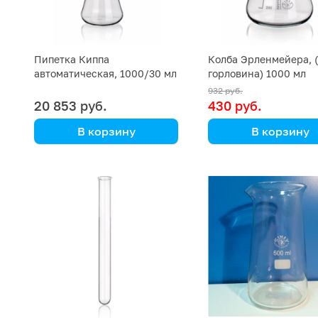
Пипетка Киппа
Колба Эрленмейера, 
автоматическая, 1000/30 мл
горловина) 1000 мл
932 руб.
20 853 руб.
430 руб.
В корзину
В корзину
Simax
Simax
(Кат. № 7365/632 446 003
(Кат. № 25/632 417 1
030) (Simax)
940) (Simax)