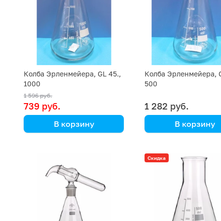
Колба Эрленмейера, GL 45.,
Колба Эрленмейера, G
1000
500
1 596 руб.
739 руб.
1 282 руб.
В корзину
В корзину
Simax
Simax
(Кат. № 8023 GL/632 414
(Кат. № 8023 GL/632
Скидка
941 940) (Simax)
941 500) (Simax)