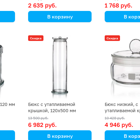
2 635 руб.
1 768 руб.
В корзину
В кор
Simax
Simax
32 431
(Кат. № 1503/ВS/632 431
(Кат. № 1503/B
Скидка
Скидка
091 038) (Simax)
091 030) (Sima
х120 мм
Бюкс с утапливаемой
Бюкс низкий, с
крышкой, 120х500 мм
утапливаемой 
шлифом, 72 мл, 
13 500 руб.
10 428 руб.
6 982 руб.
4 946 руб.
В корзину
В кор