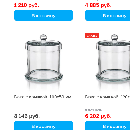
1 210 руб.
4 885 руб.
В корзину
В корзину
Simax
Simax
(Кат. № 25/632 411 106
(Кат. № 1503/AS/H/6
Скидка
050) (Simax)
371 038) (Simax)
Бюкс с крышкой, 100х50 мм
Бюкс с крышкой, 120
9 924 руб.
8 146 руб.
6 202 руб.
В корзину
В корзину