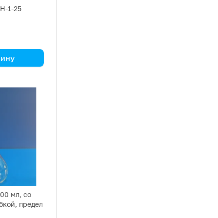
Н-1-25
зину
2 411 010
00 мл, со
бкой, предел
,200