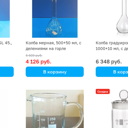
L 45.,
Колба мерная, 500+50 мл, с
Колба градуиро
делениями на горле
1000+10 мл, с 
горле
6 603 руб.
4 126 руб.
6 348 руб.
В корзину
В кор
Simax
Simax
 414
(Кат. № 1520/632 431 561
(Кат. № 1520/6
Скидка
143) (Simax)
145) (Simax)