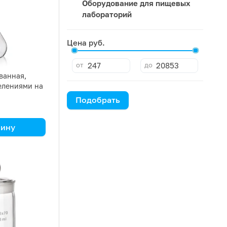
Оборудование для пищевых
лабораторий
Цена руб.
от
до
ванная,
делениями на
Подобрать
зину
32 431 561