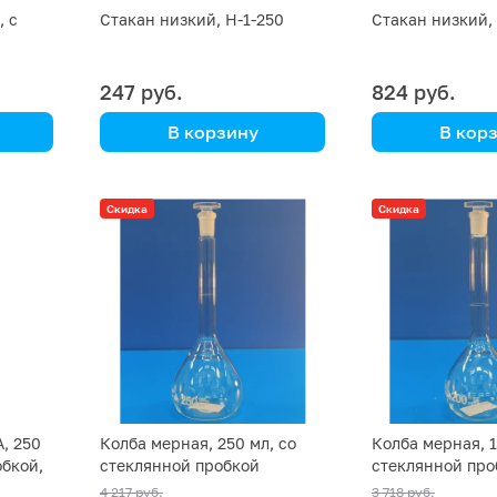
, с
Стакан низкий, Н-1-250
Стакан низкий, 
247 руб.
824 руб.
В корзину
В кор
Simax
Simax
006
(Кат. № 155/632 417 010
(Кат. № 155/63
Скидка
Скидка
250) (Simax)
025) (Simax)
А, 250
Колба мерная, 250 мл, со
Колба мерная, 1
обкой,
стеклянной пробкой
стеклянной про
точности ±мл 0
4 217 руб.
3 718 руб.