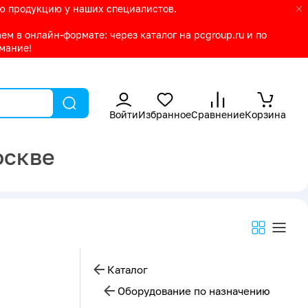
ую продукцию у наших специалистов.
м в онлайн-формате: через каталог на pcgroup.ru и по
имание!
Войти
Избранное
Сравнение
Корзина
оскве
Каталог
Оборудование по назначению