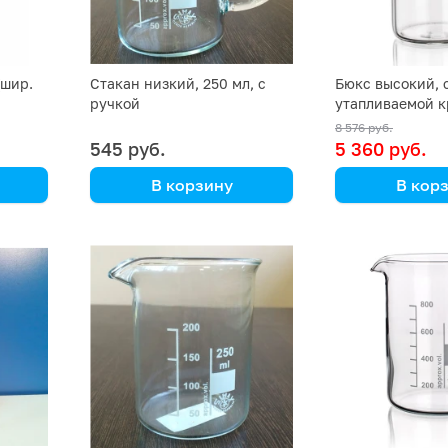
(шир.
Стакан низкий, 250 мл, с
Бюкс высокий, 
ручкой
утапливаемой 
шлифом, 88 мл,
8 576 руб.
545 руб.
5 360 руб.
В корзину
В кор
Simax
Simax
06
(Кат. № 154/632 417 011
(Кат. № 2602/V
250) (Simax)
202 507) (Sima