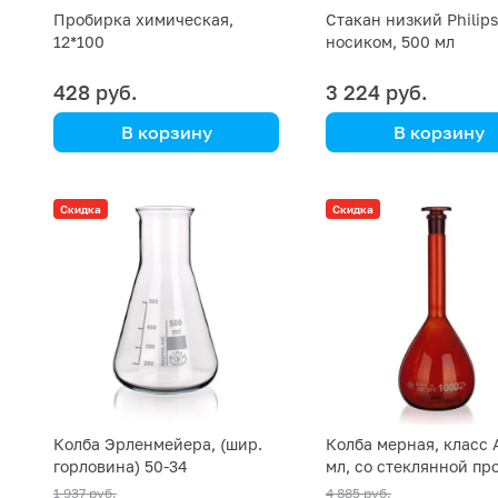
Пробирка химическая,
Стакан низкий Philips
12*100
носиком, 500 мл
428 руб.
3 224 руб.
В корзину
В корзину
Simax
Simax
(Кат. № 7830/ 632 422 112
(Кат. № 161/632 411 
Скидка
Скидка
110) (Simax)
500) (Simax)
Колба Эрленмейера, (шир.
Колба мерная, класс 
горловина) 50-34
мл, со стеклянной пр
коричневая
1 937 руб.
4 885 руб.