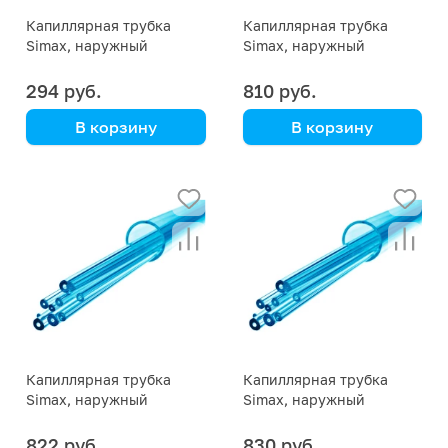
Капиллярная трубка
Капиллярная трубка
Simax, наружный
Simax, наружный
диаметр 9 мм,
диаметр 9 мм,
внутренний диаметр 2,2
внутренний диаметр 2
294 руб.
810 руб.
мм
мм
В корзину
В корзину
Simax
Simax
Капиллярная трубка
Капиллярная трубка
Simax, наружный
Simax, наружный
диаметр 9 мм,
диаметр 9 мм,
внутренний диаметр 1,7
внутренний диаметр 1,5
822 руб.
830 руб.