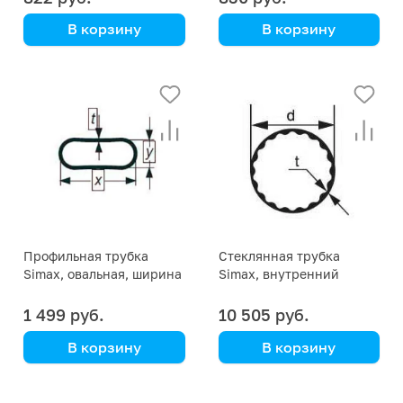
мм
мм
В корзину
В корзину
Simax
Simax
Профильная трубка
Стеклянная трубка
Simax, овальная, ширина
Simax, внутренний
50 мм, высота 25 мм
профиль, диаметр 120 мм
1 499 руб.
10 505 руб.
В корзину
В корзину
Simax
Simax