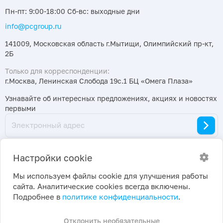
Пн-пт: 9:00-18:00 Сб-вс: выходные дни
info@pcgroup.ru
141009, Московская область г.Мытищи, Олимпийский пр-кт,
2Б
Только для корреспонденции:
г.Москва, Ленинская Слобода 19с.1 БЦ «Омега Плаза»
Узнавайте об интересных предложениях, акциях и новостях
первыми
Настройки cookie
Мы используем файлы cookie для улучшения работы
сайта. Аналитические cookies всегда включены.
2026 ©
Политика конфиденциальности
|
Подробнее в
политике конфиденциальности
.
ПраймКемикалсГрупп
Настройки cookie
Отклонить необязательные