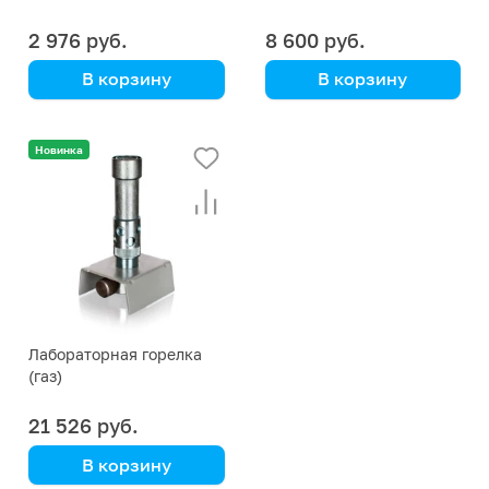
2 976 руб.
8 600 руб.
В корзину
В корзину
Simax
Simax
(Кат. № 2006/В/632 534
9500000813
Новинка
104 200) (Simax)
Лабораторная горелка
(газ)
21 526 руб.
В корзину