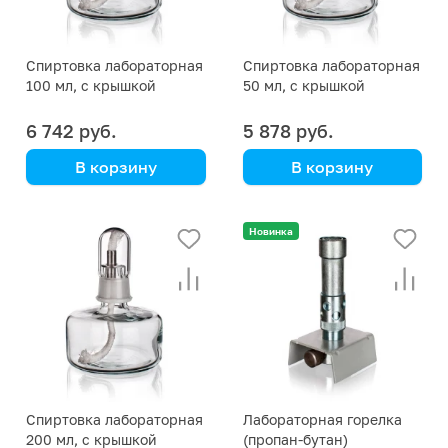
Спиртовка лабораторная
Спиртовка лабораторная
100 мл, с крышкой
50 мл, с крышкой
6 742 руб.
5 878 руб.
В корзину
В корзину
Simax
Simax
(Кат. № 2006/В/632 534
(Кат. № 2006/В/632 534
Новинка
104 100) (Simax)
104 050) (Simax)
Спиртовка лабораторная
Лабораторная горелка
200 мл, с крышкой
(пропан-бутан)