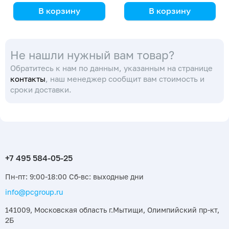
В корзину
В корзину
Simax
Simax
(Кат. № 2205/632 516
(Кат. № 2709/NT/632
Не нашли нужный вам товар?
001 100) (Simax)
416 151 212) (Simax)
Обратитесь к нам по данным, указанным на странице
контакты
, наш менеджер сообщит вам стоимость и
сроки доставки.
Пн-пт: 9:00-18:00 Сб-вс: выходные дни
info@pcgroup.ru
141009, Московская область г.Мытищи, Олимпийский пр-кт,
2Б