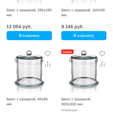
Бюкс с крышкой, 150х150
Бюкс с крышкой, 100х50
мм
мм
13 054 руб.
8 146 руб.
В корзину
В корзину
Simax
Simax
(Кат. № 2708/632 416
(Кат. № 2708/632 416
Скидка
131 515) (Simax)
131 005) (Simax)
Бюкс с крышкой, 65х65
Бюкс с крышкой,
мм
300х300 мм
47 828 руб.