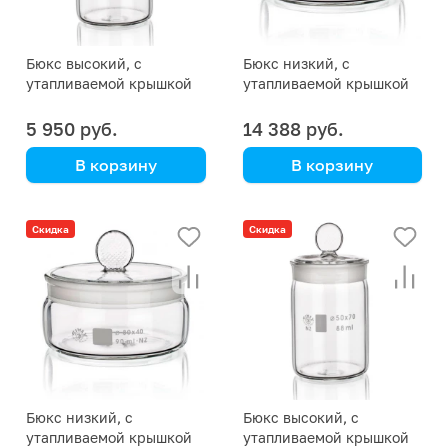
Бюкс высокий, с
Бюкс низкий, с
утапливаемой крышкой
утапливаемой крышкой
со шлифом, 25 мл, 24/12
со шлифом, 90 мл, 71/12
5 950 руб.
14 388 руб.
В корзину
В корзину
Simax
Simax
(Кат. № 2602/N/632 421
(Кат. № 2602/N/632 421
Скидка
Скидка
202 306) (Simax)
202 804) (Simax)
Бюкс низкий, с
Бюкс высокий, с
утапливаемой крышкой
утапливаемой крышкой