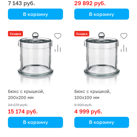
7 143 руб.
29 892 руб.
В корзину
В корзину
Simax
Simax
(Кат. № 2708/632 416
(Кат. № 2708/632 416
Скидка
Скидка
130 606) (Simax)
133 030) (Simax)
Бюкс с крышкой,
Бюкс с крышкой,
200х200 мм
100х100 мм
24 279 руб.
8 000 руб.
15 174 руб.
4 999 руб.
В корзину
В корзину
Simax
Simax