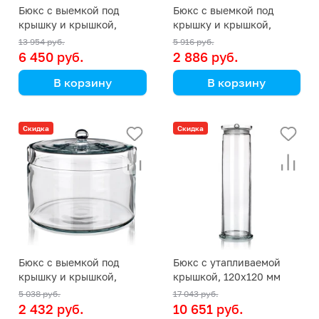
Бюкс с выемкой под
Бюкс с выемкой под
крышку и крышкой,
крышку и крышкой,
250х150 мм
120х80 мм
13 954 руб.
5 916 руб.
6 450 руб.
2 886 руб.
В корзину
В корзину
Simax
Simax
(Кат. № 2205/632 516
(Кат. № 2205/632 516
Скидка
Скидка
001 250) (Simax)
001 120) (Simax)
Бюкс с выемкой под
Бюкс с утапливаемой
крышку и крышкой,
крышкой, 120х120 мм
100х70 мм
5 038 руб.
17 043 руб.
2 432 руб.
10 651 руб.