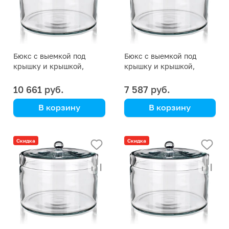
Бюкс с выемкой под
Бюкс с выемкой под
крышку и крышкой,
крышку и крышкой,
200х130 мм
150х95 мм
10 661 руб.
7 587 руб.
В корзину
В корзину
Simax
Simax
(Кат. № 2205/632 516
(Кат. № 2205/632 516
Скидка
Скидка
001 200) (Simax)
001 150) (Simax)