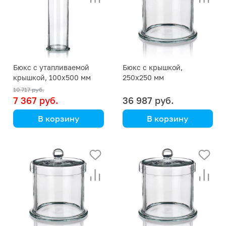
Бюкс с утапливаемой
Бюкс с крышкой,
крышкой, 100х500 мм
250х250 мм
10 717 руб.
7 367 руб.
36 987 руб.
В корзину
В корзину
Simax
Simax
(Кат. № 2709/NT/632
(Кат. № 2708/632 416
416 151 050) (Simax)
132 525) (Simax)