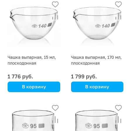
(Кат. № 174/ 632 411
(Кат. № 179/632 411 629
624 190) (Simax)
190) (Simax)
Чашка выпарная, 15 мл,
Чашка выпарная, 170 мл,
плоскодонная
плоскодонная
1 776 руб.
1 799 руб.
В корзину
В корзину
Simax
Simax
(Кат. № 179/632 411 629
(Кат. № 179/632 411 629
050) (Simax)
095) (Simax)