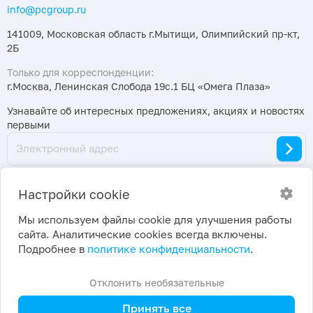
info@pcgroup.ru
141009, Московская область г.Мытищи, Олимпийский пр-кт,
2Б
Только для корреспонденции:
г.Москва, Ленинская Слобода 19с.1 БЦ «Омега Плаза»
Узнавайте об интересных предложениях, акциях и новостях
первыми
Настройки cookie
Мы используем файлы cookie для улучшения работы
сайта. Аналитические cookies всегда включены.
2026 ©
Политика конфиденциальности
|
Подробнее в
политике конфиденциальности
.
ПраймКемикалсГрупп
Настройки cookie
Отклонить необязательные
Принять все