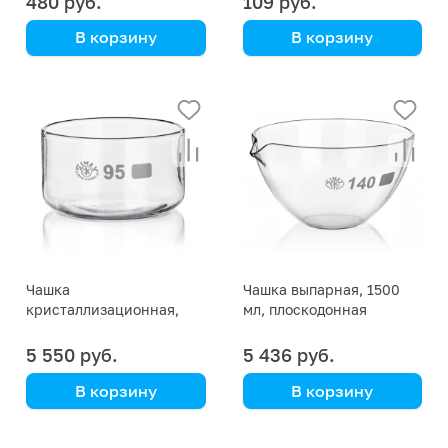
480 руб.
109 руб.
В корзину
В корзину
Simax
Simax
00001P13100-00008
(Кат. № 2280/555 492
003 090 Simax), 75 шт. в
упаковке
Чашка
Чашка выпарная, 1500
кристаллизационная,
мл, плоскодонная
1600 мл, без носика
5 550 руб.
5 436 руб.
В корзину
В корзину
Simax
Simax