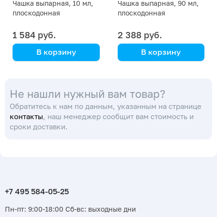
Чашка выпарная, 10 мл,
Чашка выпарная, 90 мл,
плоскодонная
плоскодонная
1 584 руб.
2 388 руб.
В корзину
В корзину
Simax
Simax
(Кат. № 179/632 411 629
(Кат. № 179/632 411 629
Не нашли нужный вам товар?
040) (Simax)
080) (Simax)
Обратитесь к нам по данным, указанным на странице
контакты
, наш менеджер сообщит вам стоимость и
сроки доставки.
Пн-пт: 9:00-18:00 Сб-вс: выходные дни