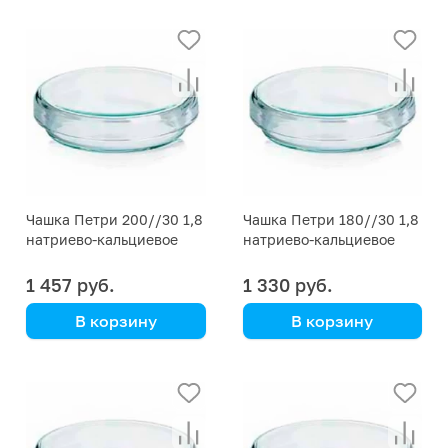
Simax
Simax
00001P13100-00001
00001P13100-00015
Чашка Петри 200//30 1,8
Чашка Петри 180//30 1,8
натриево-кальциевое
натриево-кальциевое
стекло
стекло
1 457 руб.
1 330 руб.
В корзину
В корзину
Simax
Simax
00001P13100-00014
00001P13100-00013