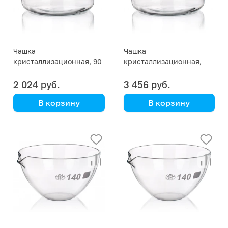
Чашка
Чашка
кристаллизационная, 90
кристаллизационная,
мл, без носика
650 мл, без носика
2 024 руб.
3 456 руб.
В корзину
В корзину
Simax
Simax
(Кат. № 174/632 411 624
(Кат. № 174/632 411 624
080) (Simax)
140) (Simax)