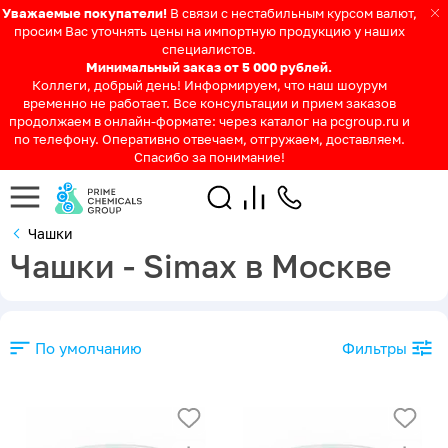
Уважаемые покупатели!
В связи с нестабильным курсом валют,
просим Вас уточнять цены на импортную продукцию у наших
специалистов.
Минимальный заказ от 5 000 рублей.
Коллеги, добрый день! Информируем, что наш шоурум
временно не работает. Все консультации и прием заказов
продолжаем в онлайн-формате: через каталог на pcgroup.ru и
по телефону. Оперативно отвечаем, отгружаем, доставляем.
Спасибо за понимание!
Чашки
Чашки - Simax в Москве
По умолчанию
Фильтры