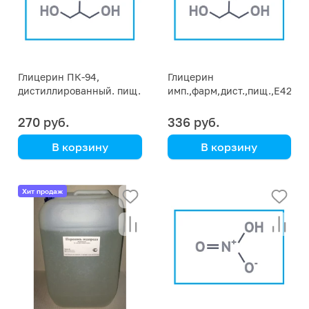
Глицерин ПК-94,
Глицерин
дистиллированный. пищ.
имп.,фарм,дист.,пищ.,Е422(1,
Е422 (1,2,3-
триоксипропан)
триоксипропан) фасовка
270 руб.
336 руб.
1 кг
В корзину
В корзину
(94% / E-422)
(99% / E-422)
Хит продаж