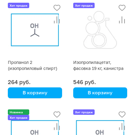
чилийская селитра,
Хит продаж
Хит продаж
натронная селитра
Пропанол 2
Изопропилацетат,
(изопропиловый спирт)
фасовка 19 кг, канистра
цена за кг
20 литров
264 руб.
546 руб.
В корзину
В корзину
+ канистра 1, 5, 10, 20
литров
Новинка
Хит продаж
Хит продаж