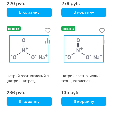
220 руб.
279 руб.
В корзину
В корзину
Новинка
Новинка
Натрий азотнокислый Ч
Натрий азотнокислый
(натрий нитрат),
техн.(натриевая
фасовка 25 кг
селитра,натрий нитрат)
фасовка 50 кг
236 руб.
135 руб.
В корзину
В корзину
Нитрат натрия,