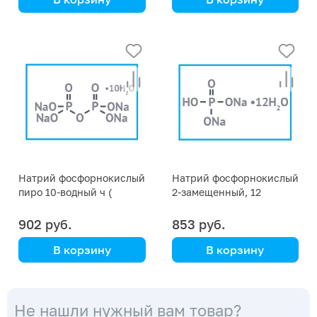
Натрий фосфорнокислый
Натрий фосфорнокислый
пиро 10-водный ч (
2-замещенный, 12
натрий пирофосфат
водный ХЧ
декагидрат) фасовка 1 кг
902 руб.
853 руб.
В корзину
В корзину
Не нашли нужный вам товар?