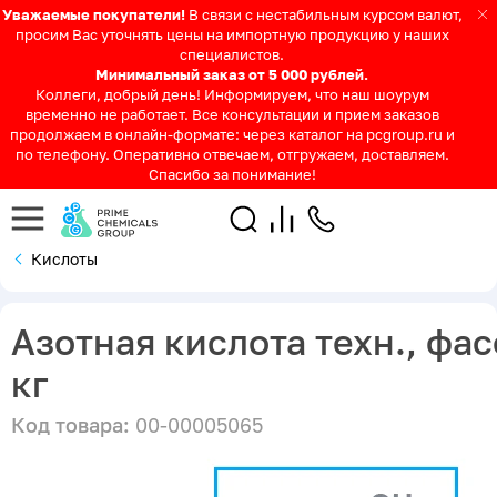
Уважаемые покупатели!
В связи с нестабильным курсом валют,
просим Вас уточнять цены на импортную продукцию у наших
специалистов.
Минимальный заказ от 5 000 рублей.
Коллеги, добрый день! Информируем, что наш шоурум
временно не работает. Все консультации и прием заказов
продолжаем в онлайн-формате: через каталог на pcgroup.ru и
по телефону. Оперативно отвечаем, отгружаем, доставляем.
Спасибо за понимание!
Кислоты
Азотная кислота техн., фас
кг
Код товара:
00-00005065