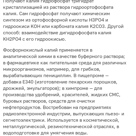
Получают калия гидрофосфат тригидрат
кристаллизацией из раствора гидроортофосфата
калия. Сам гидрофосфат получают химическим
синтезом из ортофосфорной кислоты H3PO4 и
гидроокиси KOH или карбоната калия K2CO3. Другой
способ: взаимодействие дигидрофосфата калия
KH2PO4 с его гидроокисью.
Фосфорнокислый калий применяется в
аналитической химии в качестве буферного раствора;
в фармацевтике как питательная среда для различных
микроорганизмов, например, для грибков,
вырабатывающих пенициллин. В пищепроме —
добавка Е340 (изготовление пекарских порошков,
дрожжей, эмульгаторов); в химпроме — для
производства удобрений, красителей, жидких СМС,
буровых растворов, средств для очистки
нефтепродуктов. Востребован на предприятиях
радиоэлектронной индустрии, выпускающих пьезо- и
сегнетоэлектрики. Используется в косметической,
металлургической, резинотехнической отраслях, в
водоподготовке для умягчения воды.