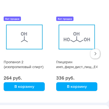
Хит продаж
Хит продаж
Пропанол 2
Глицерин
(изопропиловый спирт)
имп.,фарм,дист.,пищ.,Е422(1,2,
цена за кг
триоксипропан)
264 руб.
336 руб.
В корзину
В корзину