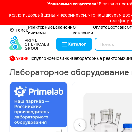
Уважаемые покупатели!
В связи с нест
Коллеги, добрый день! Информируем, что наш шоурум време
телефону. 
Реакторные
Вакансии
О
Оплата
Доставка
От
Томск
системы
компании
Каталог
Акции
Популярное
Новинки
Лабораторные реакторы
Хим
Лабораторное оборудование 