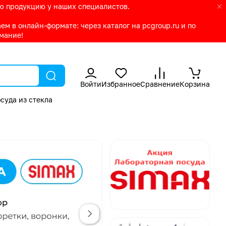
ую продукцию у наших специалистов.
м в онлайн-формате: через каталог на pcgroup.ru и по
имание!
Войти
Избранное
Сравнение
Корзина
суда из стекла