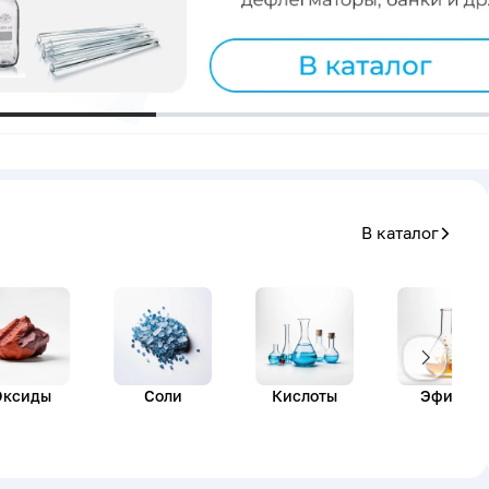
В каталог
Одноканальная механическая
пипетка DLAB TopPette 50-200 м
1 817 руб.
Оксиды
Соли
Кислоты
Эфиры
В корзину