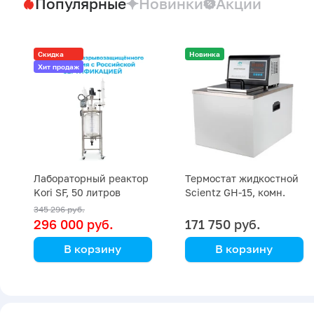
Популярные
Новинки
Акции
Скидка
Новинка
Хит продаж
Лабораторный реактор
Термостат жидкостной
Kori SF, 50 литров
Scientz GH-15, комн.
+5… +80 ⁰С
345 296 руб.
296 000 руб.
171 750 руб.
В корзину
В корзину