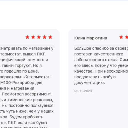
Юлия Марютина
сматривать по магазинам у
Большое спасибо за свое
 термостат, вышел ПКГ.
поставки качественного
ецифический, немного и
лабораторного стекла Сим
 таким торгуют. Но я
его здесь, потому что увер
то подошло по цене,
качестве. При необходимо
Твердотельный термостат-
предоставить любую
M100-Pro прибор для
документацию.
ия и нагревания
06.11.2024
. Посмотрел ассортимент.
ть и химические реактивы,
 мы постоянно пользуемся
ть чуть ниже, чем у наших
ков. Будем пробовать
ь в ПКГ, если все будет