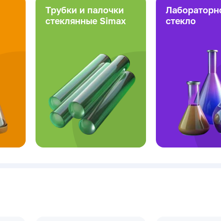
Трубки и палочки
Лабораторн
стеклянные Simax
стекло