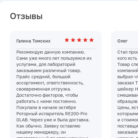
Отзывы
Галина Томских
Олег
Рекомендую данную компанию.
Стал про
Сами уже много лет пользуемся их
кого есть
услугами, для лабораторий
Товар сп
заказываем различный товар.
компаний
Прайс средний, большой
выбрал ч
ассортимент, ответственность,
заказал 
своевременная отгрузка.
шейкер H
Достаточно факторов, чтобы
смешиван
работать с ними постоянно.
образцов
Покупали в начале октября
Цены, ес
Роторный испаритель RE200-Pro
которыми
DLAB. Через уже и была доставка.
и стоимос
Как обычно. Заявку оставляю
поставщи
нашему менеджеру, он
заказыват