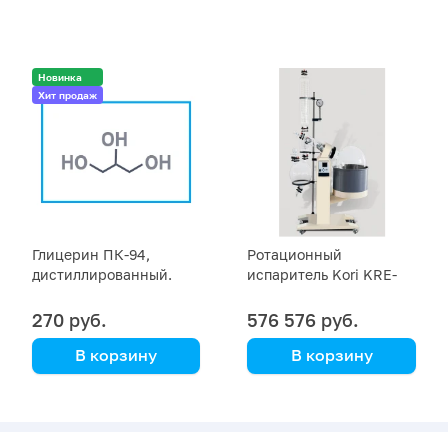
Новинка
Хит продаж
Глицерин ПК-94,
Ротационный
дистиллированный.
испаритель Kori KRE-
пищ. Е422 (1,2,3-
6030
триоксипропан)
270 руб.
576 576 руб.
фасовка 1 кг
В корзину
В корзину