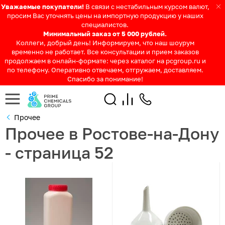
Уважаемые покупатели!
В связи с нестабильным курсом валют,
просим Вас уточнять цены на импортную продукцию у наших
специалистов.
Минимальный заказ от 5 000 рублей.
Коллеги, добрый день! Информируем, что наш шоурум
временно не работает. Все консультации и прием заказов
продолжаем в онлайн-формате: через каталог на pcgroup.ru и
по телефону. Оперативно отвечаем, отгружаем, доставляем.
Спасибо за понимание!
Прочее
Прочее в Ростове-на-Дону
- страница 52