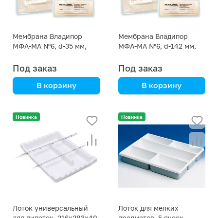
Мембрана Владипор
Мембрана Владипор
МФА-МА №6, d-35 мм,
МФА-МА №6, d-142 мм,
упак. 200 штук
упак. 200 штук
Под заказ
Под заказ
В корзину
В корзину
Новинка
Новинка
Лоток универсальный
Лоток для мелких
для пипеток, 216х283х40
предметов, 5 ячеек,