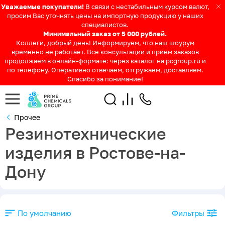
Уважаемые покупатели!
В связи с нестабильным курсом валют,
просим Вас уточнять цены на импортную продукцию у наших
специалистов.
Минимальный заказ от 5 000 рублей.
Коллеги, добрый день! Информируем, что наш шоурум
временно не работает. Все консультации и прием заказов
продолжаем в онлайн-формате: через каталог на pcgroup.ru и
по телефону. Оперативно отвечаем, отгружаем, доставляем.
Спасибо за понимание!
Прочее
Резинотехнические
изделия в Ростове-на-
Дону
По умолчанию
Фильтры