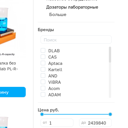
Дозаторы лабораторные
Больше
Бренды
DLAB
CAS
Aptaca
лка без
lab PL-R-
Kartell
тров
AND
ViBRA
Acom
зину
ADAM
Kett
Simax
Цена руб.
Амбилайф
Rocker
от
до
IKA