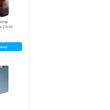
атор
s 1.0-10
зину