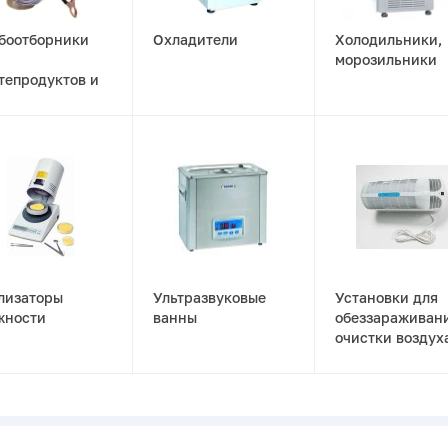
боотборники
Охладители
Холодильники,
морозильники
тепродуктов и
гих продуктов
лизаторы
Ультразвуковые
Установки для
жности
ванны
обеззараживан
очистки воздух