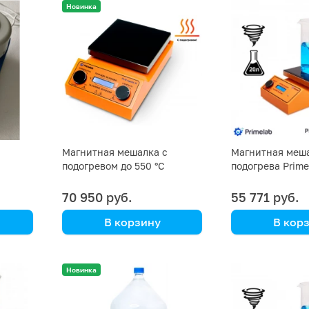
Новинка
Магнитная мешалка с
Магнитная меша
подогревом до 550 °C
подогрева Prime
CL-TS,
Primelab PL-HR-capacity, 20
capacity, 20 ли
литров
70 950 руб.
55 771 руб.
В корзину
В кор
с
Primelab
Primelab
Новинка
NCL-
оту с
м до