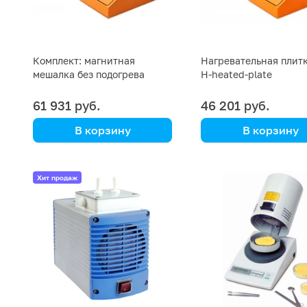
Комплект: магнитная
Нагревательная плитк
мешалка без подогрева
H-heated-plate
Primelab PL-R-basic, датчик
PT1000, штатив Primelab
61 931 руб.
46 201 руб.
В корзину
В корзину
Primelab
Primelab
Хит продаж