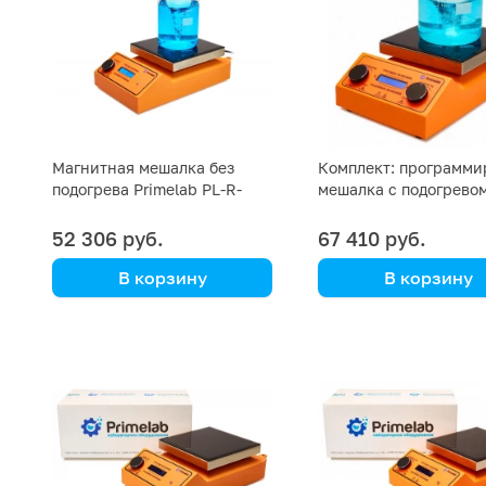
2000 мл
Магнитная мешалка без
Комплект: программи
подогрева Primelab PL-R-
мешалка с подогрево
basic, 10 литров
Primelab PL-HR-steps,
датчик PT1000, штати
52 306 руб.
67 410 руб.
Primelab
В корзину
В корзину
Primelab
Primelab