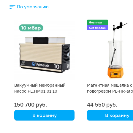
По умолчанию
Новинка
Хит продаж
Вакуумный мембранный
Магнитная мешалка с
насос PL.HM01.01.10
подогревом PL-HR-at
датчик PT1000, штати
150 700 руб.
44 550 руб.
В корзину
В корзину
Primelab
Primelab
Производительный и