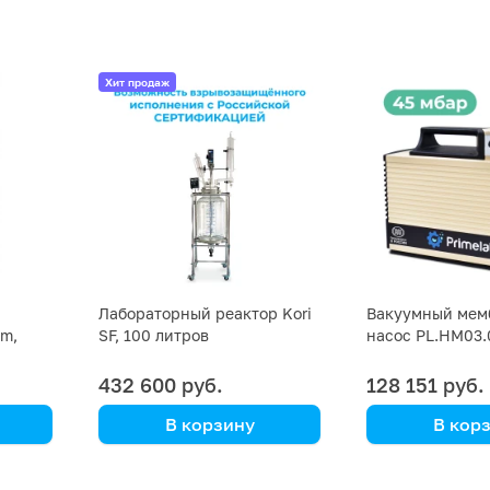
Хит продаж
Лабораторный реактор Kori
Вакуумный мем
om,
SF, 100 литров
насос PL.HM03.
в
432 600 руб.
128 151 руб.
В корзину
В кор
Kori Instrument
Primelab
Практичный и 