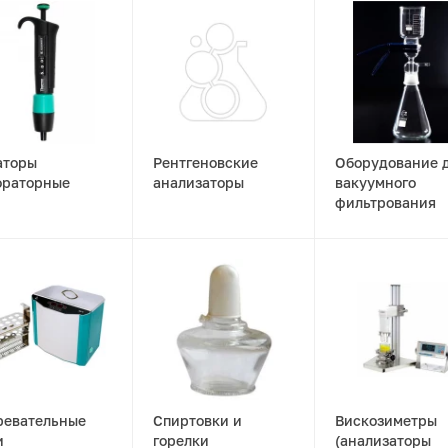
аторы
Рентгеновские
Оборудование 
ораторные
анализаторы
вакуумного
фильтрования
ревательные
Спиртовки и
Вискозиметры
и
горелки
(анализаторы