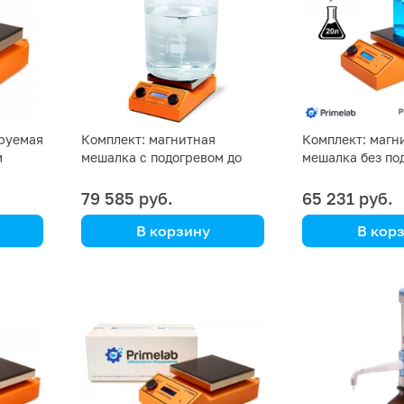
руемая
Комплект: магнитная
Комплект: магн
м
мешалка с подогревом до
мешалка без по
550 °C Primelab PL-R-
Primelab PL-R-ca
в
capacity H, датчик PT1000,
датчик PT1000,
79 585 руб.
65 231 руб.
штатив Primelab
Primelab
В корзину
В кор
Primelab
Primelab