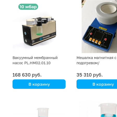
высокофункциональный
Вакуумный мембранный
Мешалка магнитная с
насос PL.HM02.01.10
подогревом/
колбонагреватель ZN
2000 мл
168 630 руб.
35 310 руб.
В корзину
В корзину
Primelab
Мешалка магнитная 
три варианта соединения,
подогревом/
уникальная модель
колбонагреватель Z
TS рассчитана на раб
веществами, объемо