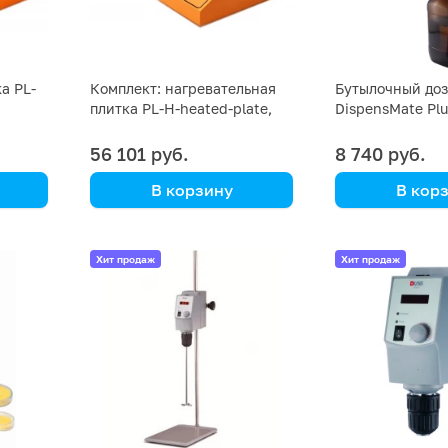
а PL-
Комплект: нагревательная
Бутылочный доз
плитка PL-H-heated-plate,
DispensMate Plu
датчик PT1000, штатив DLab
56 101 руб.
8 740 руб.
В корзину
В кор
Primelab
DLAB
без бутылки
Хит продаж
Хит продаж