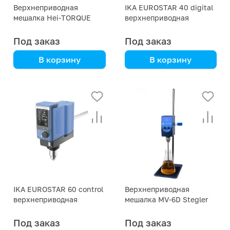
Верхнеприводная
IKA EUROSTAR 40 digital
мешалка Hei-TORQUE
верхнеприводная
Value 100 Heidolph
мешалка +R 1826+R
182+R 1342
Под заказ
Под заказ
В корзину
В корзину
Heidolph
IKA
IKA EUROSTAR 60 control
Верхнеприводная
верхнеприводная
мешалка MV-6D Stegler
мешалка
Под заказ
Под заказ