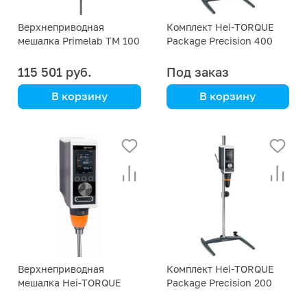
Верхнеприводная
Комплект Hei-TORQUE
мешалка Primelab TM 100
Package Precision 400
(мешалка, штатив,
зажим)
115 501 руб.
Под заказ
В корзину
В корзину
Primelab
Heidolph
Верхнеприводная
Комплект Hei-TORQUE
мешалка Hei-TORQUE
Package Precision 200
Precision 400 Heidolph
(мешалка, штатив,