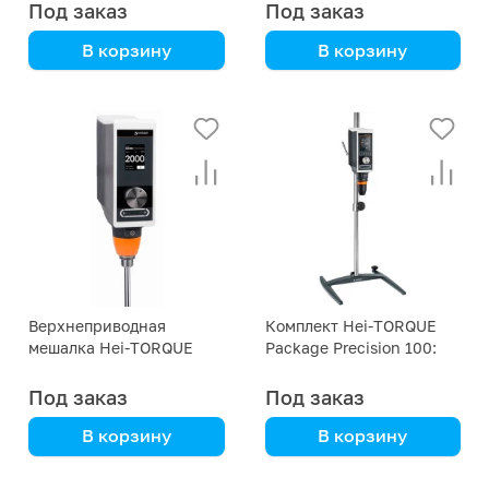
зажим)
Под заказ
Под заказ
В корзину
В корзину
Heidolph
Heidolph
Верхнеприводная
Комплект Hei-TORQUE
мешалка Hei-TORQUE
Package Precision 100:
Precision 200 Heidolph
мешалка, штатив, зажим
Под заказ
Под заказ
В корзину
В корзину
Heidolph
Heidolph