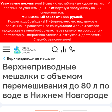
Уважаемые покупатели!
В связи с нестабильным курсом валют,
просим Вас уточнять цены на импортную продукцию у наших
специалистов.
Минимальный заказ от 5 000 рублей.
Коллеги, добрый день! Информируем, что наш шоурум
временно не работает. Все консультации и прием заказов
продолжаем в онлайн-формате: через каталог на pcgroup.ru и
по телефону. Оперативно отвечаем, отгружаем, доставляем.
Спасибо за понимание!
Верхнеприводные мешалки
Верхнеприводные
мешалки с объемом
перемешивания до 80 л по
воде в Нижнем Новгороде