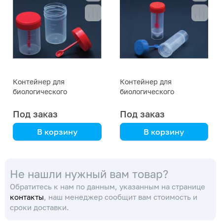
Контейнер для
Контейнер для
биологического
биологического
материала 60 мл., с
материала 30 мл.
крышкой и ложкой,
(конус), с крышкой и
Под заказ
Под заказ
асептический
ложкой, стерильный
В корзину
В корзину
в общей упаковке. В
в индивидуальной
коробке 550 шт
упаковке. В коробке
Не нашли нужный вам товар?
400 шт.
Обратитесь к нам по данным, указанным на странице
контакты
, наш менеджер сообщит вам стоимость и
сроки доставки.