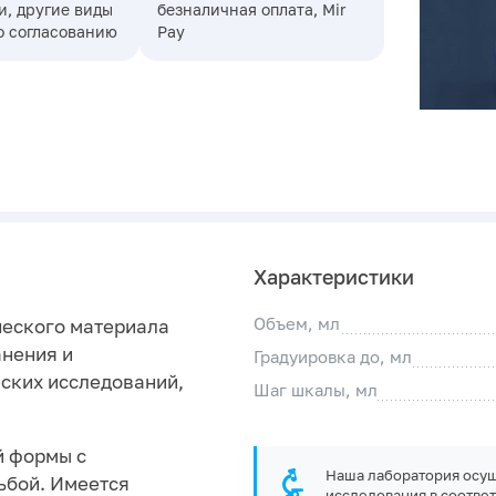
, другие виды
безналичная оплата, Mir
о согласованию
Pay
Характеристики
Объем, мл
ческого материала
анения и
Градуировка до, мл
ских исследований,
Шаг шкалы, мл
й формы с
Наша лаборатория осущ
ьбой. Имеется
исследования в соответ