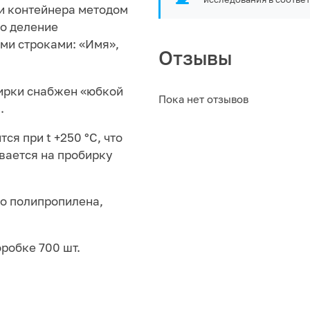
и контейнера методом
но деление
ыми строками: «Имя»,
Отзывы
ирки снабжен «юбкой
Пока нет отзывов
.
я при t +250 °С, что
вается на пробирку
го полипропилена,
робке 700 шт.