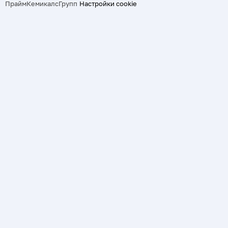
ПраймКемикалсГрупп
Настройки cookie