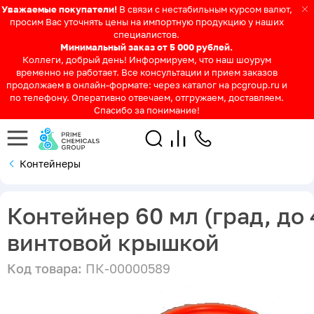
Уважаемые покупатели!
В связи с нестабильным курсом валют,
просим Вас уточнять цены на импортную продукцию у наших
специалистов.
Минимальный заказ от 5 000 рублей.
Коллеги, добрый день! Информируем, что наш шоурум
временно не работает. Все консультации и прием заказов
продолжаем в онлайн-формате: через каталог на pcgroup.ru и
по телефону. Оперативно отвечаем, отгружаем, доставляем.
Спасибо за понимание!
Контейнеры
Контейнер 60 мл (град, до 
винтовой крышкой
Код товара:
ПК-00000589