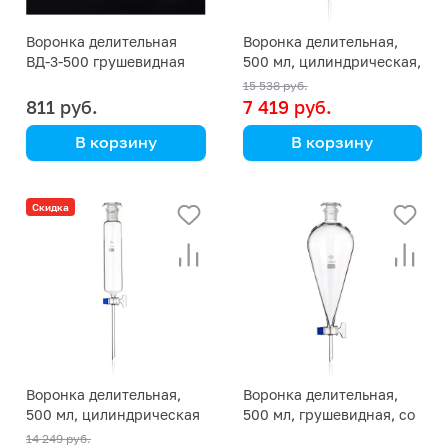
Воронка делительная
Воронка делительная,
ВД-3-500 грушевидная
500 мл, цилиндрическая,
градуированная
15 538 руб.
811 руб.
7 419 руб.
В корзину
В корзину
Simax
(Кат. № 2398/632 426
Скидка
009 500) (Simax)
Воронка делительная,
Воронка делительная,
500 мл, цилиндрическая
500 мл, грушевидная, со
стеклянной крышкой
14 249 руб.