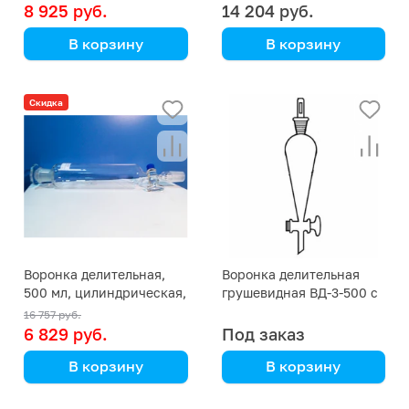
8 925 руб.
14 204 руб.
В корзину
В корзину
Simax
Simax
(Кат. № 2397/632 426
(Кат. № 2394/632 426
Скидка
354 500) (Simax)
355 500) (Simax)
Воронка делительная,
Воронка делительная
500 мл, цилиндрическая,
грушевидная ВД-3-500 с
29/32
фторопластовым краном
16 757 руб.
6 829 руб.
Под заказ
В корзину
В корзину
Simax