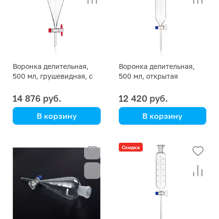
Воронка делительная,
Воронка делительная,
500 мл, грушевидная, с
500 мл, открытая
тефлоновым краном
14 876 руб.
12 420 руб.
В корзину
В корзину
Simax
Simax
(Кат. № 2394Т/632 426
(Кат. № 2390/632 426
Скидка
355 506) (Simax)
010 500) (Simax)