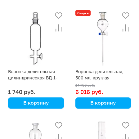
с делениями
Скидка
Воронка делительная
Воронка делительная,
цилиндрическая ВД-1-
500 мл, круглая
500
14 758 руб.
1 740 руб.
6 016 руб.
В корзину
В корзину
Simax
(Кат. № 2392/632 426
351 500) (Simax)