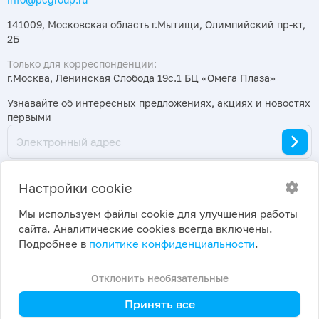
141009, Московская область г.Мытищи, Олимпийский пр-кт,
2Б
Только для корреспонденции:
г.Москва, Ленинская Слобода 19с.1 БЦ «Омега Плаза»
Узнавайте об интересных предложениях, акциях и новостях
первыми
Настройки cookie
Мы используем файлы cookie для улучшения работы
сайта. Аналитические cookies всегда включены.
2026 ©
Политика конфиденциальности
|
Подробнее в
политике конфиденциальности
.
ПраймКемикалсГрупп
Настройки cookie
Отклонить необязательные
Принять все