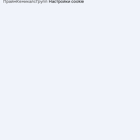
ПраймКемикалсГрупп
Настройки cookie