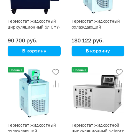
Термостат жидкостный
Термостат жидкостный
циркуляционный 5л CYY-
охлаждающий
5
циркуляционный
ПЭ-4542
90 700 руб.
180 122 руб.
В корзину
В корзину
Termex
Экросхим
Новинка
Новинка
Термостат жидкостный
Термостат жидкостной
охлаждающий
циркуляционный Scientz