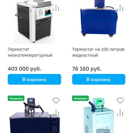
Термостат
Термостат на 100 литров
низкотемпературный
жидкостный
жидкостной Scientz CK-
циркуляционный CYY-
2003GD, -20 … +200 °С
100
403 000 руб.
76 160 руб.
В корзину
В корзину
Scientz
Termex
Новинка
Новинка