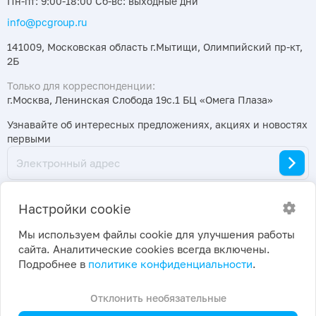
Пн-пт: 9:00-18:00 Сб-вс: выходные дни
info@pcgroup.ru
141009, Московская область г.Мытищи, Олимпийский пр-кт,
2Б
Только для корреспонденции:
г.Москва, Ленинская Слобода 19с.1 БЦ «Омега Плаза»
Узнавайте об интересных предложениях, акциях и новостях
первыми
Настройки cookie
Мы используем файлы cookie для улучшения работы
сайта. Аналитические cookies всегда включены.
2026 ©
Политика конфиденциальности
|
Подробнее в
политике конфиденциальности
.
ПраймКемикалсГрупп
Настройки cookie
Отклонить необязательные