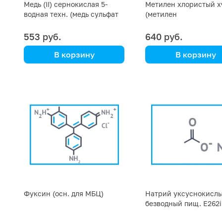
Медь (II) сернокислая 5-
Метилен хлористый х
водная техн. (медь сульфат
(метилен
пентагидрат,медный
хлорид,метиленхлори
купорос), фасовка 1 кг
упаковка 1 литр
553 руб.
640 руб.
В корзину
В корзину
фасовка 1 кг
Фуксин (осн. для МБЦ)
Натрий уксуснокисл
безводный пищ. Е262i
(натрий ацетат триги