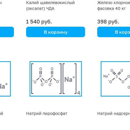
ч
Калий щавелевокислый
Железо хлорное 
(оксалат) ЧДА
фасовка 40 кг
д,дихлорметан)
1 540 руб.
398 руб.
В корзину
В кор
ый
Натрий пирофосфат
Натрий надсер
драт),