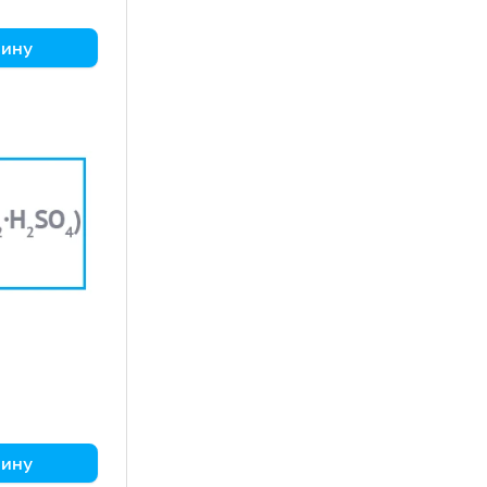
зину
трия
зину