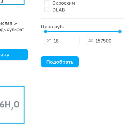
Экросхим
DLAB
ислая 5-
Цена руб.
едь сульфат
дный
от
до
ка 25 кг
зину
Подобрать