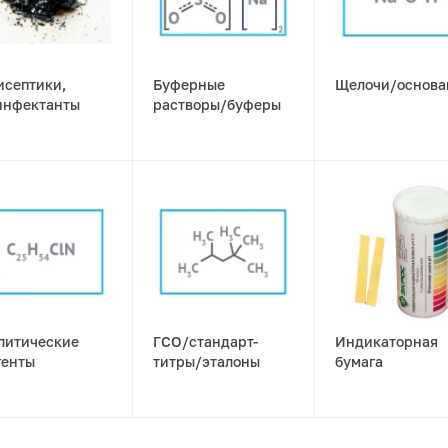
исептики,
Буферные
Щелочи/основа
инфектанты
растворы/буферы
литические
ГСО/стандарт-
Индикаторная
генты
титры/эталоны
бумага