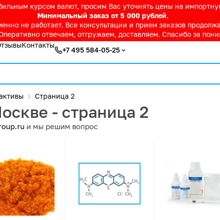
абильным курсом валют, просим Вас уточнять цены на импортн
Минимальный заказ от 5 000 рублей.
нно не работает. Все консультации и прием заказов продолжае
Оперативно отвечаем, отгружаем, доставляем. Спасибо за пон
Отзывы
Контакты
+7 495 584-05-25
активы
Страница 2
оскве - страница 2
roup.ru
и мы решим вопрос