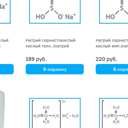
слый
Натрий сернистокислый
Натрий сернис
)
кислый техн. (натрий
кислый имп (на
гидросульфит,натрий
гидросульфит, 
бисульфит), фасовка 25 кг
бисульфит, дит
189 руб.
220 руб.
натрия), фасовк
В корзину
В кор