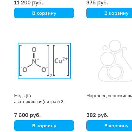
фасовка 1 кг
11 200 руб.
375 руб.
В корзину
В корзину
для микробиологических
целей
Медь (II)
Марганец сернокисл
азотнокислая(нитрат) 3-
водная. 98%
7 600 руб.
382 руб.
В корзину
В корзину