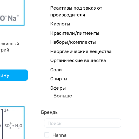
Реактивы под заказ от
производителя
Кислоты
Красители/пигменты
Наборы/комплекты
токислый
трий
Неорганические вещества
натрий
Органические вещества
ионит
а 1 кг
Соли
зину
Спирты
Эфиры
Больше
Бренды
Hanna