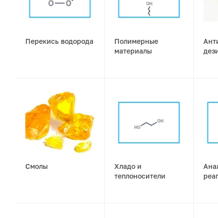
Перекись водорода
Полимерные
Ант
материалы
дез
Смолы
Хладо и
Ана
теплоносители
реа