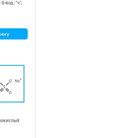
6-вод. "ч",
зину
нокислый