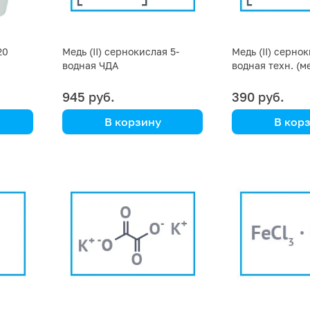
20
Медь (II) сернокислая 5-
Медь (II) сернок
водная ЧДА
водная техн. (м
пентагидрат,ме
купорос), фасов
945 руб.
390 руб.
В корзину
В кор