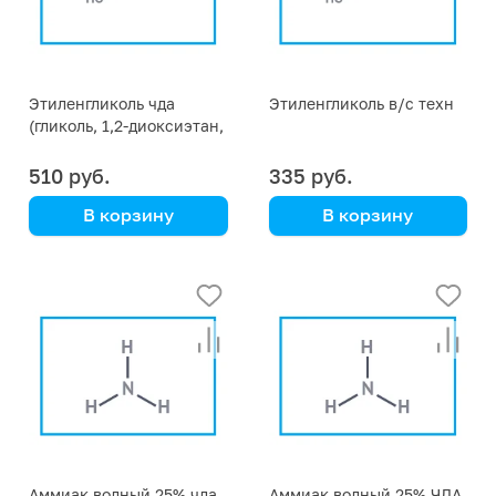
Этиленгликоль чда
Этиленгликоль в/с техн
(гликоль, 1,2-диоксиэтан,
этандиол-1,2) фас. 1 кг
510 руб.
335 руб.
В корзину
В корзину
Аммиак водный 25% чда
Аммиак водный 25% ЧДА