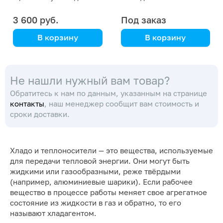
блока "Два в одном"
гранулированный (ЧДА),
0.5 кг
3 600 руб.
Под заказ
В корзину
В корзину
DLAB
Не нашли нужный вам товар?
Обратитесь к нам по данным, указанным на странице
контакты
, наш менеджер сообщит вам стоимость и
сроки доставки.
Хладо и теплоносители — это вещества, используемые
для передачи тепловой энергии. Они могут быть
жидкими или газообразными, реже твёрдыми
(например, алюминиевые шарики). Если рабочее
вещество в процессе работы меняет свое агрегатное
состояние из жидкости в газ и обратно, то его
называют хладагентом.