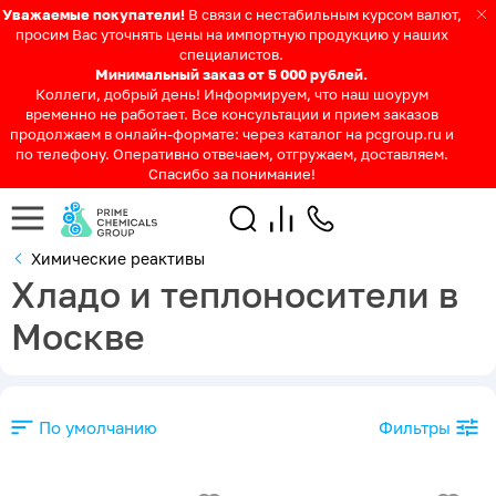
Уважаемые покупатели!
В связи с нестабильным курсом валют,
просим Вас уточнять цены на импортную продукцию у наших
специалистов.
Минимальный заказ от 5 000 рублей.
Коллеги, добрый день! Информируем, что наш шоурум
временно не работает. Все консультации и прием заказов
продолжаем в онлайн-формате: через каталог на pcgroup.ru и
по телефону. Оперативно отвечаем, отгружаем, доставляем.
Спасибо за понимание!
Химические реактивы
Хладо и теплоносители в
Москве
По умолчанию
Фильтры