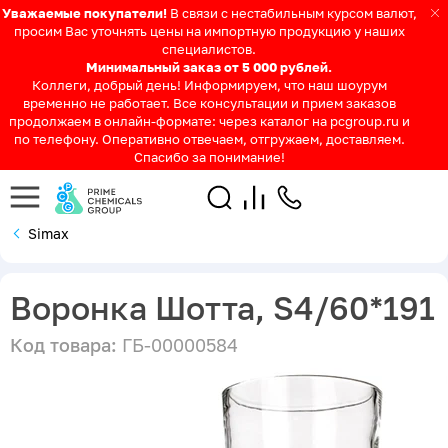
Уважаемые покупатели!
В связи с нестабильным курсом валют,
просим Вас уточнять цены на импортную продукцию у наших
специалистов.
Минимальный заказ от 5 000 рублей.
Коллеги, добрый день! Информируем, что наш шоурум
временно не работает. Все консультации и прием заказов
продолжаем в онлайн-формате: через каталог на pcgroup.ru и
по телефону. Оперативно отвечаем, отгружаем, доставляем.
Спасибо за понимание!
Simax
Воронка Шотта, S4/60*191
Код товара:
ГБ-00000584