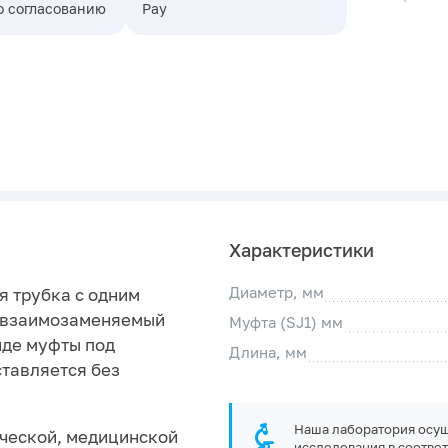
о согласованию
Pay
Характеристики
Диаметр, мм
я трубка с одним
е взаимозаменяемый
Муфта (SJ1) мм
иде муфты под
Длина, мм
ставляется без
Наша лаборатория осущ
ческой, медицинской
исследования в соответ