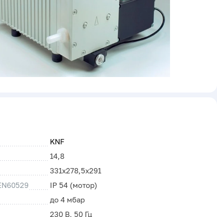
KNF
14,8
331x278,5x291
 EN60529
IP 54 (мотор)
до 4 мбар
230 В, 50 Гц