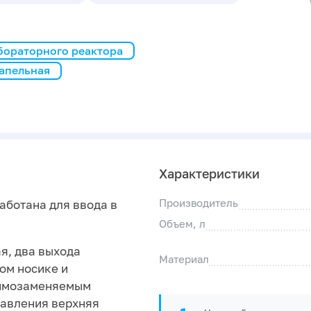
бораторного реактора
Капельная
Характеристики
Производитель
аботана для ввода в
Объем, л
я, два выхода
Материал
ом носике и
аимозаменяемым
давления верхняя