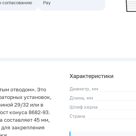
о согласованию
Pay
Характеристики
Диаметр, мм
тым отводом». Это
раторных установок,
Длина, мм
иной 29/32 или в
Шлиф керна
ост конуса 8682-93.
Страна
а составляет 45 мм,
й для закрепления
ки.