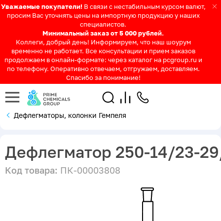
Уважаемые покупатели!
В связи с нестабильным курсом валют,
просим Вас уточнять цены на импортную продукцию у наших
специалистов.
Минимальный заказ от 5 000 рублей.
Коллеги, добрый день! Информируем, что наш шоурум
временно не работает. Все консультации и прием заказов
продолжаем в онлайн-формате: через каталог на pcgroup.ru и
по телефону. Оперативно отвечаем, отгружаем, доставляем.
Спасибо за понимание!
Дефлегматоры, колонки Гемпеля
Дефлегматор 250-14/23-29
Код товара:
ПК-00003808