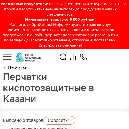
Уважаемые покупатели!
В связи с нестабильным курсом валют,
просим Вас уточнять цены на импортную продукцию у наших
специалистов.
Минимальный заказ от 5 000 рублей.
Коллеги, добрый день! Информируем, что наш шоурум
временно не работает. Все консультации и прием заказов
продолжаем в онлайн-формате: через каталог на pcgroup.ru и
по телефону. Оперативно отвечаем, отгружаем, доставляем.
Спасибо за понимание!
Перчатки
Перчатки
кислотозащитные в
Казани
Выбрано 5 товаров
Сбросить
Кислотозащитные перчатки