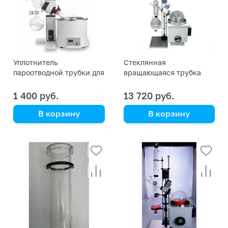
Уплотнитель
Стеклянная
пароотводной трубки для
вращающаяся трубка
испарителя RE100-S
для ротационного
DLab
испарителя RE-2003 на
1 400 руб.
13 720 руб.
20 л
В корзину
В корзину
DLAB
Kori Instrument