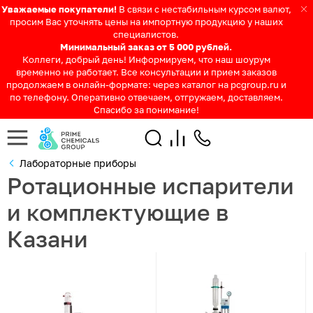
Уважаемые покупатели!
В связи с нестабильным курсом валют,
просим Вас уточнять цены на импортную продукцию у наших
специалистов.
Минимальный заказ от 5 000 рублей.
Коллеги, добрый день! Информируем, что наш шоурум
временно не работает. Все консультации и прием заказов
продолжаем в онлайн-формате: через каталог на pcgroup.ru и
по телефону. Оперативно отвечаем, отгружаем, доставляем.
Спасибо за понимание!
Лабораторные приборы
Ротационные испарители
и комплектующие в
Казани