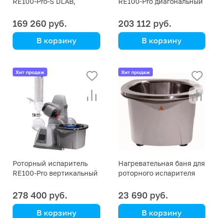
RE100-Pro-S DLAB,
RE100-Pro диагональный
основной блок
DLAB
169 260 руб.
203 112 руб.
В корзину
В корзину
DLAB
DLAB
с комплектом стекла
Хит продаж
Хит продаж
Роторный испаритель
Нагревательная баня для
RE100-Pro вертикальный
роторного испарителя
DLAB
DLAB RE100
278 400 руб.
23 690 руб.
В корзину
В корзину