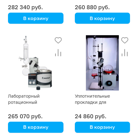
Advantage HL/G1
Digital G1 Heidolph
282 340 руб.
260 880 руб.
Heidolph
В корзину
В корзину
Heidolph
Heidolph
Роторный испаритель
(560-01102-00)
для серьезных задач
(561-01100-00)
Лабораторный
Уплотнительные
ротационный
прокладки для
испаритель Hei-VAP Value
ротационного
G1B Heidolph
испарителя RE-1002
265 070 руб.
24 860 руб.
В корзину
В корзину