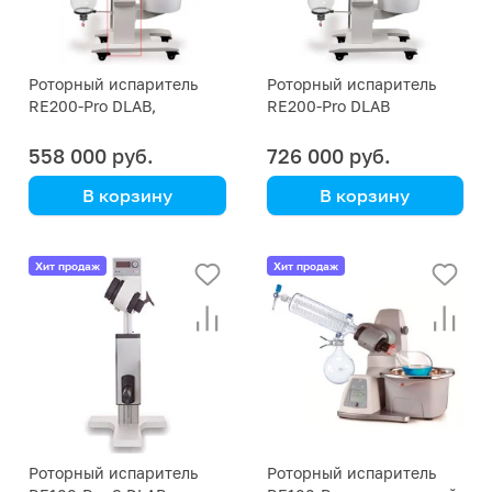
Роторный испаритель
Роторный испаритель
RE200-Pro DLAB,
RE200-Pro DLAB
основной блок
558 000 руб.
726 000 руб.
В корзину
В корзину
DLAB
DLAB
с комплектом стекла
Хит продаж
Хит продаж
Роторный испаритель
Роторный испаритель