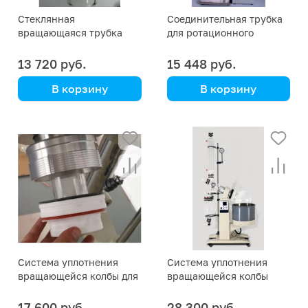
Стеклянная
Соединительная трубка
вращающаяся трубка
для ротационного
для ротационного
испарителя RE-1002
испарителя KRE-6020 на
13 720 руб.
15 448 руб.
20 л
В корзину
В корзину
Kori Instrument
DLAB
Система уплотнения
Система уплотнения
вращающейся колбы для
вращающейся колбы
ротационного
(набор) к ротационному
испарителя RE-2003 на
испарителю KRE-6020 на
17 600 руб.
28 300 руб.