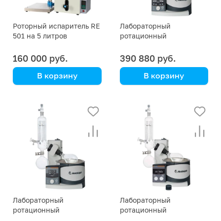
Роторный испаритель RE
Лабораторный
501 на 5 литров
ротационный
испаритель Hei-VAP
Precision HL/G1 Heidolph
160 000 руб.
390 880 руб.
В корзину
В корзину
Kori Instrument
Heidolph
Особенно
функциональный
роторный испаритель
(563-01100-00)
Лабораторный
Лабораторный
ротационный
ротационный
испаритель Hei-VAP
испаритель Hei-VAP Value