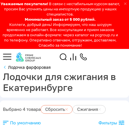
Уважаемые покупатели!
В связи с нестабильным курсом валют,
просим Вас уточнять цены на импортную продукцию у наших
специалистов.
Минимальный заказ от 5 000 рублей.
Коллеги, добрый день! Информируем, что наш шоурум
временно не работает. Все консультации и прием заказов
продолжаем в онлайн-формате: через каталог на pcgroup.ru и
по телефону. Оперативно отвечаем, отгружаем, доставляем.
Спасибо за понимание!
Лодочка фарфоровая
Лодочки для сжигания в
Екатеринбурге
Выбрано 4 товара
Сбросить
Сжигания
По умолчанию
Фильтры