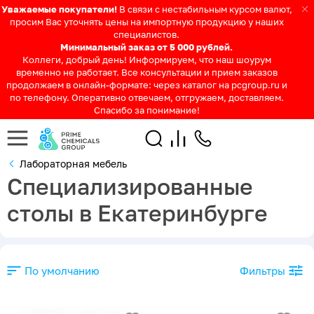
Уважаемые покупатели!
В связи с нестабильным курсом валют,
просим Вас уточнять цены на импортную продукцию у наших
специалистов.
Минимальный заказ от 5 000 рублей.
Коллеги, добрый день! Информируем, что наш шоурум
временно не работает. Все консультации и прием заказов
продолжаем в онлайн-формате: через каталог на pcgroup.ru и
по телефону. Оперативно отвечаем, отгружаем, доставляем.
Спасибо за понимание!
Лабораторная мебель
Специализированные
столы в Екатеринбурге
По умолчанию
Фильтры