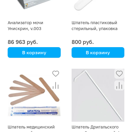
Анализатор мочи
Шпатель пластиковый
Унискрин, v.003
стерильный, упаковка
(исполнение 03, с
100 штук
дисплеем, клавиатурой и
86 963 руб.
800 руб.
принтером)
В корзину
В корзину
120 тесов в час
Aptaca
Шпатель медицинский
Шпатель Дригальского