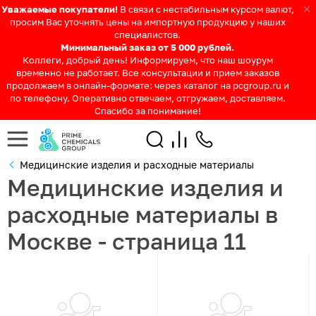
Уважаемые покупатели!
В связи с нестабильным курсом валют,
просим Вас уточнять цены на импортную продукцию у наших
специалистов.
Минимальный заказ от 5 000 рублей.
Коллеги, добрый день! Информируем, что наш шоурум
временно не работает. Все консультации и прием заказов
продолжаем в онлайн-формате: через каталог на pcgroup.ru и
по телефону. Оперативно отвечаем, отгружаем, доставляем.
Спасибо за понимание!
Медицинские изделия и расходные материалы
Медицинские изделия и
расходные материалы в
Москве - страница 11