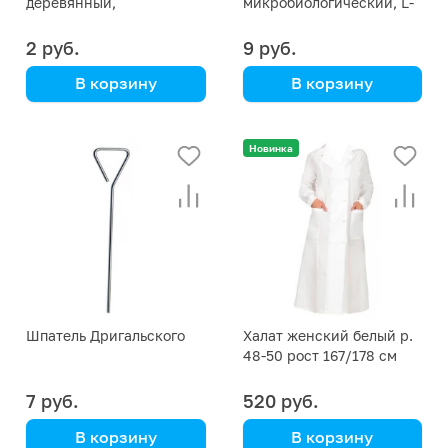
деревянный,
микробиологический, L-
стерильный, 140х18 мм
форма, 149х39 мм,
стерильный
2 руб.
9 руб.
В корзину
В корзину
Aptaca
Aptaca
полистирол, инд. уп.
Новинка
Шпатель Дригальского
Халат женский белый р.
48-50 рост 167/178 см
7 руб.
520 руб.
В корзину
В корзину