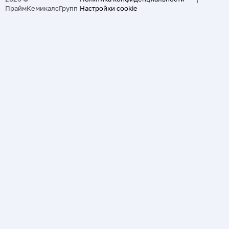
ПраймКемикалсГрупп
Настройки cookie