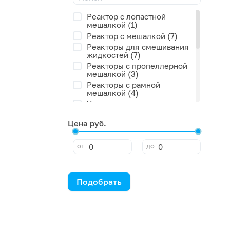
3 литра (0)
Реактор с лопастной
5 литров (0)
мешалкой (1)
80 литров (0)
Реактор с мешалкой (7)
Реакторы для смешивания
жидкостей (7)
Реакторы с пропеллерной
мешалкой (3)
Реакторы с рамной
мешалкой (4)
Химические реакторы с
мешалкой (7)
Комплект (0)
Цена руб.
Реактор с мешалкой и
рубашкой (0)
от
до
Реактор с подъемно-
поворотным механизмом (0)
Реактор с рубашкой (0)
Подобрать
Реакторы с лопастной
мешалкой (0)
Реакторы с якорной
мешалкой (0)
Стеклянный реактор (0)