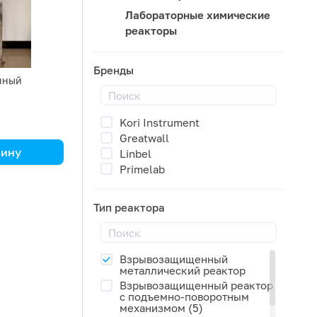
Лабораторные химические
реакторы
Бренды
нный
реактор Kori
Kori Instrument
ров (сталь
Greatwall
зину
Linbel
Primelab
Тип реактора
ми
Взрывозащищенный
металлический реактор
Взрывозащищенный реактор
с подъемно-поворотным
механизмом (5)