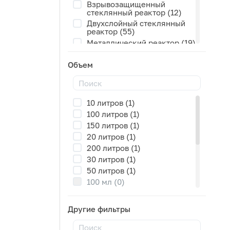
Взрывозащищенный
стеклянный реактор (12)
Двухслойный стеклянный
реактор (55)
Металлический реактор (19)
Однослойный стеклянный
реактор (11)
Объем
Реакторы высокого давления
(8)
Стеклянный реактор с
подъемно-поворотным
10 литров (1)
механизмом (13)
100 литров (1)
Стеклянный реактор с
150 литров (1)
подъемным механизмом и
фильтром (3)
20 литров (1)
Трехслойный стеклянный
200 литров (1)
реактор (8)
30 литров (1)
50 литров (1)
100 мл (0)
250 мл (0)
50 мл (0)
Другие фильтры
1 литр (0)
2 литра (0)