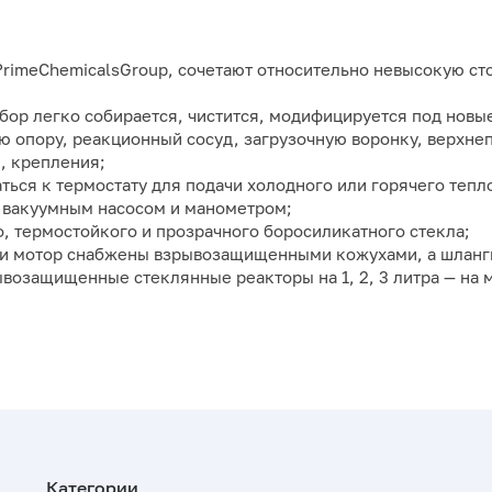
imeChemicalsGroup, сочетают относительно невысокую ст
ор легко собирается, чистится, модифицируется под новые
опору, реакционный сосуд, загрузочную воронку, верхне
, крепления;
ься к термостату для подачи холодного или горячего тепл
 вакуумным насосом и манометром;
, термостойкого и прозрачного боросиликатного стекла;
и мотор снабжены взрывозащищенными кожухами, а шланги
возащищенные стеклянные реакторы на 1, 2, 3 литра — на мо