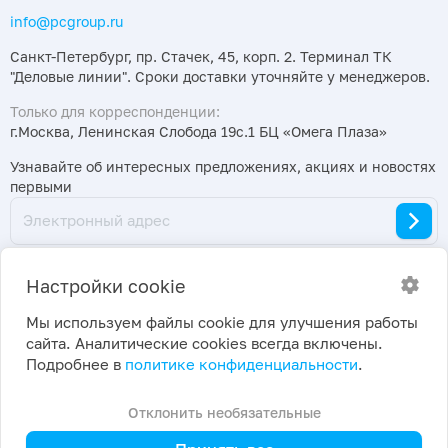
info@pcgroup.ru
Санкт-Петербург, пр. Стачек, 45, корп. 2. Терминал ТК
"Деловые линии". Сроки доставки уточняйте у менеджеров.
Только для корреспонденции:
г.Москва, Ленинская Слобода 19с.1 БЦ «Омега Плаза»
Узнавайте об интересных предложениях, акциях и новостях
первыми
Настройки cookie
Мы используем файлы cookie для улучшения работы
сайта. Аналитические cookies всегда включены.
2026 ©
Политика конфиденциальности
|
Подробнее в
политике конфиденциальности
.
ПраймКемикалсГрупп
Настройки cookie
Отклонить необязательные