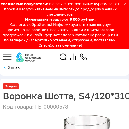
Уважаемые покупатели!
В связи с нестабильным курсом валют,
просим Вас уточнять цены на импортную продукцию у наших
специалистов.
Минимальный заказ от 5 000 рублей.
Коллеги, добрый день! Информируем, что наш шоурум
временно не работает. Все консультации и прием заказов
продолжаем в онлайн-формате: через каталог на pcgroup.ru и
по телефону. Оперативно отвечаем, отгружаем, доставляем.
Спасибо за понимание!
Simax
Скидка
Воронка Шотта, S4/120*31
Код товара:
ГБ-00000578