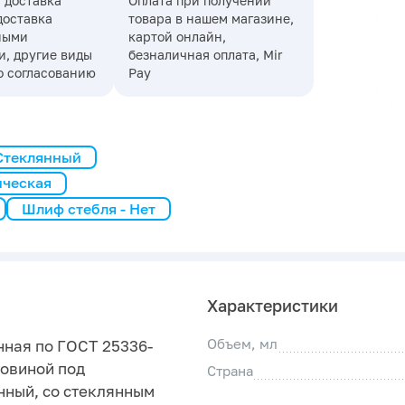
 доставка
Оплата при получении
доставка
товара в нашем магазине,
ными
картой онлайн,
, другие виды
безналичная оплата, Mir
о согласованию
Pay
 Стеклянный
ическая
Шлиф стебля - Нет
Характеристики
Объем, мл
нная по ГОСТ 25336-
ловиной под
Страна
нный, со стеклянным