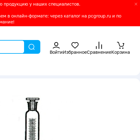
ую продукцию у наших специалистов.
м в онлайн-формате: через каталог на pcgroup.ru и по
имание!
Войти
Избранное
Сравнение
Корзина