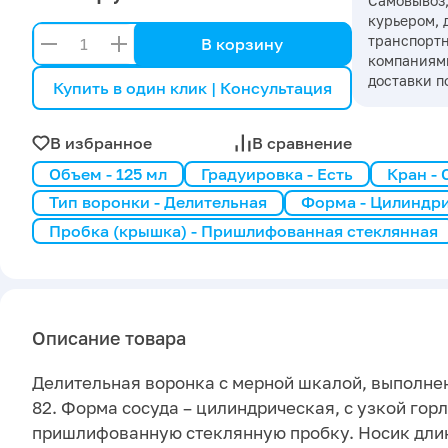
Самовывоз,
курьером, 
транспорт
В корзину
компаниями
доставки п
Купить в один клик | Консультация
В избранное
В сравнение
Объем - 125 мл
Градуировка - Есть
Кран -
Тип воронки - Делительная
Форма - Цилиндр
Пробка (крышка) - Пришлифованная стеклянная
Описание товара
Делительная воронка с мерной шкалой, выполне
82. Форма сосуда – цилиндрическая, с узкой гор
пришлифованную стеклянную пробку. Носик дли