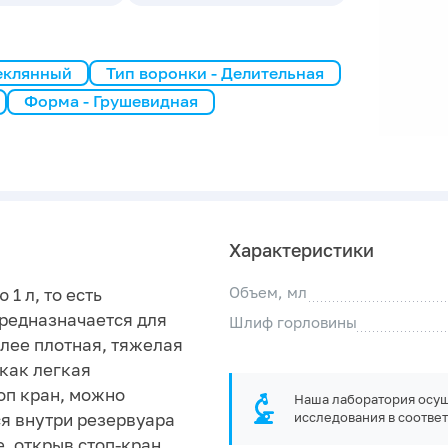
теклянный
Тип воронки - Делительная
Форма - Грушевидная
Характеристики
Объем, мл
1 л, то есть
Предназначается для
Шлиф горловины
олее плотная, тяжелая
 как легкая
оп кран, можно
Наша лаборатория осущ
я внутри резервуара
исследования в соответ
, открыв стоп-кран,