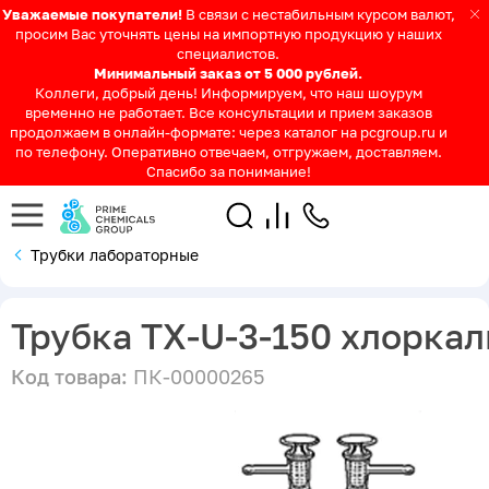
Уважаемые покупатели!
В связи с нестабильным курсом валют,
просим Вас уточнять цены на импортную продукцию у наших
специалистов.
Минимальный заказ от 5 000 рублей.
Коллеги, добрый день! Информируем, что наш шоурум
временно не работает. Все консультации и прием заказов
продолжаем в онлайн-формате: через каталог на pcgroup.ru и
по телефону. Оперативно отвечаем, отгружаем, доставляем.
Спасибо за понимание!
Трубки лабораторные
Трубка ТХ-U-3-150 хлорка
Код товара:
ПК-00000265