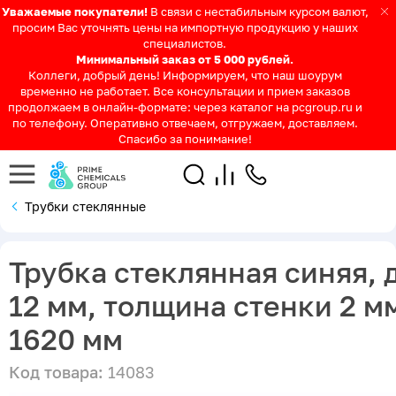
Уважаемые покупатели!
В связи с нестабильным курсом валют,
просим Вас уточнять цены на импортную продукцию у наших
специалистов.
Минимальный заказ от 5 000 рублей.
Коллеги, добрый день! Информируем, что наш шоурум
временно не работает. Все консультации и прием заказов
продолжаем в онлайн-формате: через каталог на pcgroup.ru и
по телефону. Оперативно отвечаем, отгружаем, доставляем.
Спасибо за понимание!
Трубки стеклянные
Трубка стеклянная синяя, 
12 мм, толщина стенки 2 м
1620 мм
Код товара:
14083