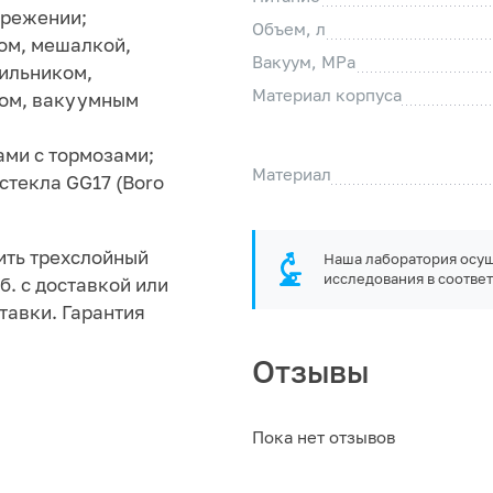
зрежении;
Объем, л
ом, мешалкой,
Вакуум, MPa
ильником,
Материал корпуса
ном, вакуумным
ами с тормозами;
Материал
стекла GG17 (Boro
ить трехслойный
Наша лаборатория осущ
исследования в соответ
б. с доставкой или
тавки. Гарантия
Отзывы
Пока нет отзывов