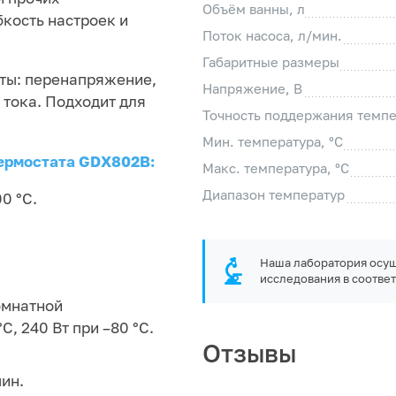
Объём ванны, л
бкость настроек и
Поток насоса, л/мин.
Габаритные размеры
ты: перенапряжение,
Напряжение, В
 тока. Подходит для
Точность поддержания темпе
Мин. температура, °С
термостата GDX802В:
Макс. температура, °С
Диапазон температур
0 °C.
Наша лаборатория осущ
исследования в соответ
омнатной
C, 240 Вт при –80 °C.
Отзывы
мин.