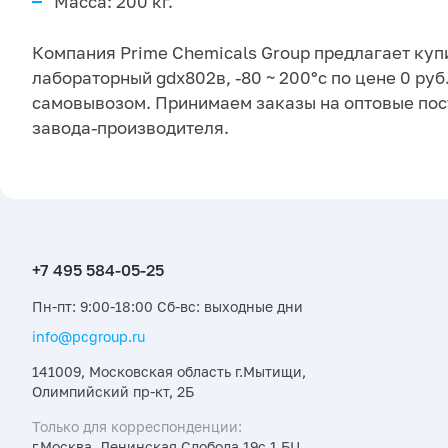
Масса: 200 кг.
Компания Prime Chemicals Group предлагает куп
лабораторный gdx802в, -80 ~ 200°с по цене 0 руб
самовывозом. Принимаем заказы на оптовые пос
завода-производителя.
Пн-пт: 9:00-18:00 Сб-вс: выходные дни
info@pcgroup.ru
141009, Московская область г.Мытищи,
Олимпийский пр-кт, 2Б
Только для корреспонденции:
г.Москва, Ленинская Слобода 19с.1 БЦ