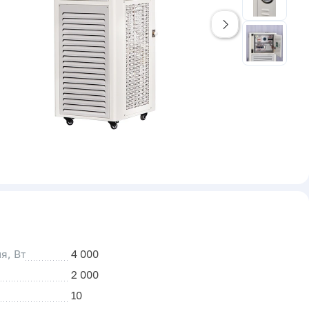
я, Вт
4 000
2 000
10