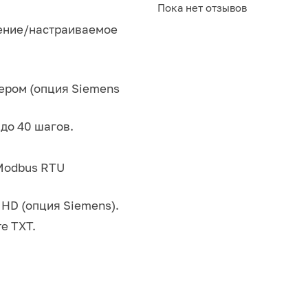
Пока нет отзывов
ение/настраиваемое
ером (опция Siemens
до 40 шагов.
Modbus RTU
HD (опция Siemens).
е TXT.