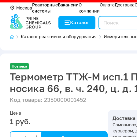
Реакторные
Вакансии
О
Оплата
Доставка
Москва
системы
компании
Каталог
Каталог реактивов и оборудования
Измерительные
Новинка
Термометр ТТЖ-М исп.1 П5
носика 66, в. ч. 240, ц. д. 
Код товара:
2350000001452
Цена
Доставка
1 руб.
Самовывоз,
курьером, 
транспорт