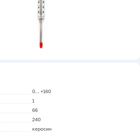
0… +160
1
66
240
керосин