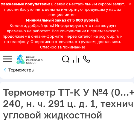
Уважаемые покупатели!
В связи с нестабильным курсом валют,
просим Вас уточнять цены на импортную продукцию у наших
специалистов.
Минимальный заказ от 5 000 рублей.
Коллеги, добрый день! Информируем, что наш шоурум
временно не работает. Все консультации и прием заказов
продолжаем в онлайн-формате: через каталог на pcgroup.ru и
по телефону. Оперативно отвечаем, отгружаем, доставляем.
Спасибо за понимание!
Термометры
Термометр ТТ-К У №4 (0...+1
240, н. ч. 291 ц. д. 1, техн
угловой жидкостной