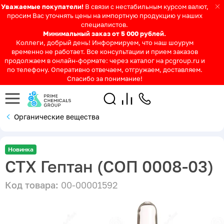
Уважаемые покупатели!
В связи с нестабильным курсом валют,
просим Вас уточнять цены на импортную продукцию у наших
специалистов.
Минимальный заказ от 5 000 рублей.
Коллеги, добрый день! Информируем, что наш шоурум
временно не работает. Все консультации и прием заказов
продолжаем в онлайн-формате: через каталог на pcgroup.ru и
по телефону. Оперативно отвечаем, отгружаем, доставляем.
Спасибо за понимание!
Органические вещества
Новинка
СТХ Гептан (СОП 0008-03)
Код товара:
00-00001592