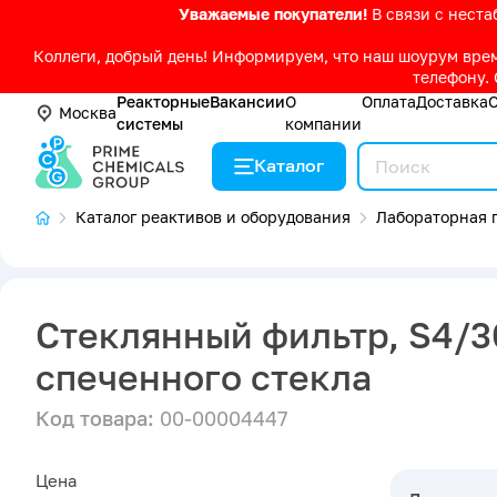
Уважаемые покупатели!
В связи с нест
Коллеги, добрый день! Информируем, что наш шоурум време
телефону. 
Реакторные
Вакансии
О
Оплата
Доставка
Москва
системы
компании
Каталог
Каталог реактивов и оборудования
Лабораторная п
Стеклянный фильтр, S4/30
спеченного стекла
Код товара:
00-00004447
Цена