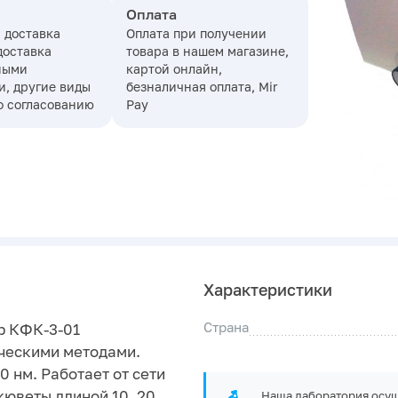
Оплата
 доставка
Оплата при получении
доставка
товара в нашем магазине,
ными
картой онлайн,
, другие виды
безналичная оплата, Mir
о согласованию
Pay
Характеристики
Страна
р КФК-3-01
ческими методами.
0 нм. Работает от сети
кюветы длиной 10, 20
Наша лаборатория осущ