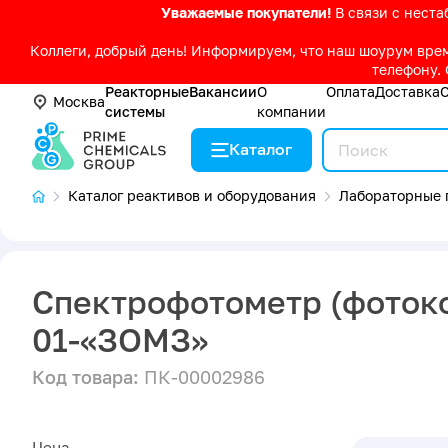
Уважаемые покупатели!
В связи с нест
Коллеги, добрый день! Информируем, что наш шоурум време
телефону. 
Реакторные
Вакансии
О
Оплата
Доставка
Москва
системы
компании
Каталог
Каталог реактивов и оборудования
Лабораторные 
Спектрофотометр (фоток
01-«ЗОМЗ»
Код товара:
ПК-00002986
Цена