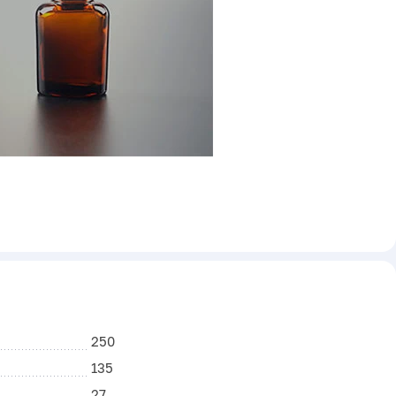
250
135
27