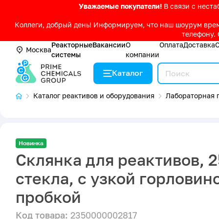
Уважаемые покупатели!
В связи с нест
Коллеги, добрый день! Информируем, что наш шоурум време
телефону. 
Реакторные
Вакансии
О
Оплата
Доставка
Москва
системы
компании
Каталог
Каталог реактивов и оборудования
Лабораторная п
Новинка
Склянка для реактивов, 2
стекла, с узкой горловин
пробкой
Код товара:
2350000002817