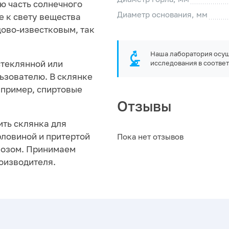
ю часть солнечного
Диаметр основания, мм
е к свету вещества
дово-известковым, так
Наша лаборатория осущ
стеклянной или
исследования в соответ
льзователю. В склянке
апример, спиртовые
Отзывы
ить склянка для
орловиной и притертой
Пока нет отзывов
ывозом. Принимаем
роизводителя.